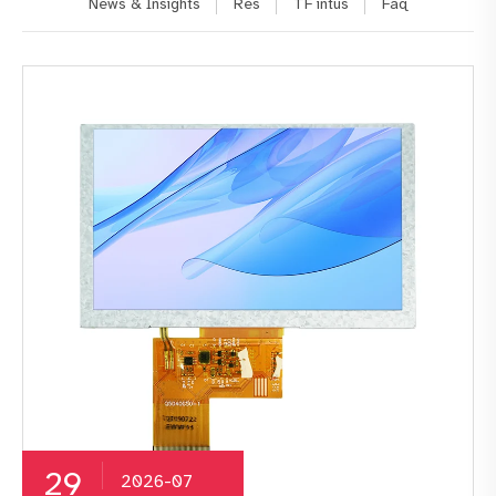
News & Insights
Res
TF intus
Faq
29
2026-07